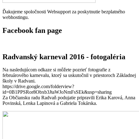
Ďakujeme spoločnosti Websupport za poskytnutie bezplatného
webhostingu.
Facebook fan page
Radvanský karneval 2016 - fotogaléria
Na nasledujúcom odkaze si môžete pozrieť fotografie z
februárového karnevalu, ktorý sa uskutočnil v priestoroch Základnej
školy v Radvani.
https://drive.google.com/folderview?
id=0B1PPSRor8Obxb3JtaWJoNmFsSEk&usp=sharing
Za Občiansku radu Radvaň podujatie pripravili Erika Karová, Anna
Povinská, Lenka Lapinová a Gabriela Tokárska.