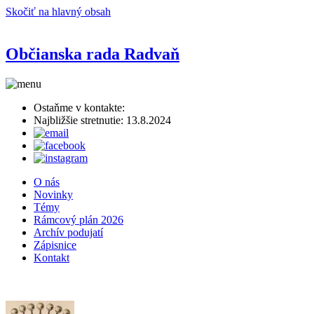
Skočiť na hlavný obsah
Občianska rada Radvaň
Ostaňme v kontakte:
Najbližšie stretnutie: 13.8.2024
O nás
Novinky
Témy
Rámcový plán 2026
Archív podujatí
Zápisnice
Kontakt