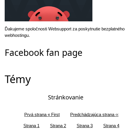
Ďakujeme spoločnosti Websupport za poskytnutie bezplatného
webhostingu.
Facebook fan page
Témy
Stránkovanie
Prvá strana
« First
Predchádzajúca strana
‹‹
Strana
1
Strana
2
Strana
3
Strana
4